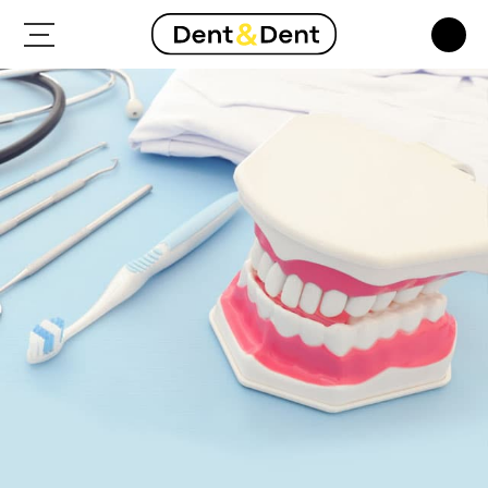
Operatoria dental
Endodoncia
Prótesis dental
Periodoncia
Odontología estética
Cirugía bucal
Implantología dental
Ortodoncia