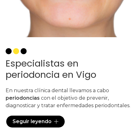
Especialistas en
periodoncia en Vigo
En nuestra clínica dental llevamos a cabo
periodoncias
con el objetivo de prevenir,
diagnosticar y tratar enfermedades periodontales.
Estas enfermedades son aquellas que afectan a los
Seguir leyendo
tejidos que soportan las piezas dentales y, en los
casos más graves, pueden provocar la pérdida de