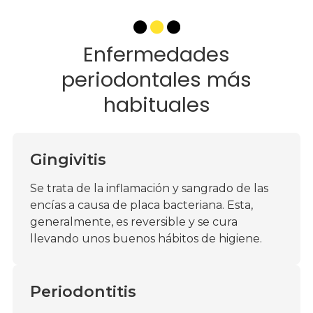
piezas. En Dent & Dent
te recomendamos que
acudas a nuestra clínica dental para realizar
citas
periódicas
y así poder evitar las enfermedades
Enfermedades
periodontales.
periodontales más
habituales
Gingivitis
Se trata de la inflamación y sangrado de las
encías a causa de placa bacteriana. Esta,
generalmente, es reversible y se cura
llevando unos buenos hábitos de higiene.
Periodontitis